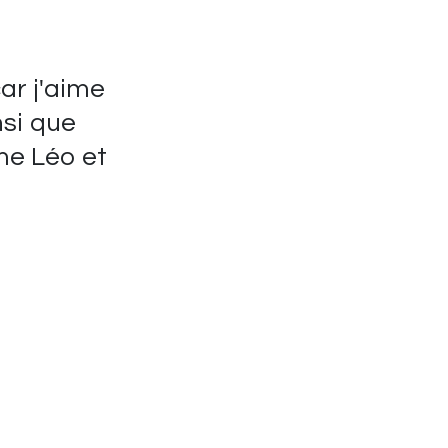
car j'aime
nsi que
e Léo et