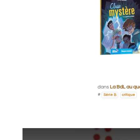
dans
La BdL au qu
#
Série B
critique