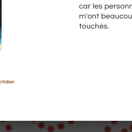
car les perso
m'ont beauco
touchés.
otidien