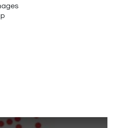
nnages
up