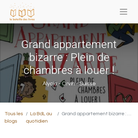
Grand appartement
bizarre : Plein de
chambres à louer !
Alycia - Orvin - Suisse
Tous les
La BdL au
Grand appartement bizarre : Plein de chambres à louer !
blogs
quotidien