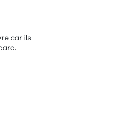
vre car ils
oard.