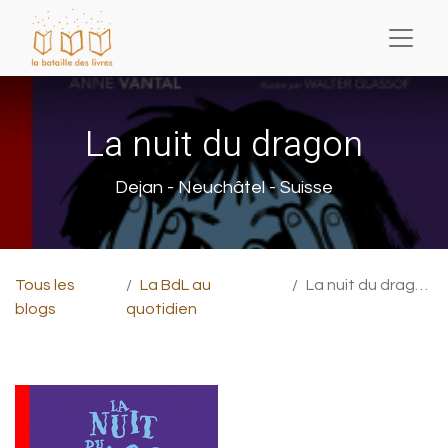
La nuit du dragon
Dejan - Neuchâtel - Suisse
Tous les
La BdL au
La nuit du dragon
blogs
quotidien