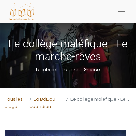
Le collège maléfique - Le
marche-rêves
Raphaël - Lucens - Suisse
Tous les
La BdL au
Le collège maléfique - Le marche-rêves
blogs
quotidien