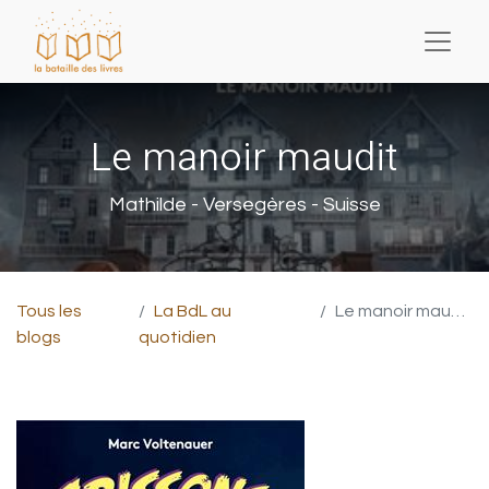
Le manoir maudit
Mathilde - Versegères - Suisse
Tous les
La BdL au
Le manoir maudit
blogs
quotidien