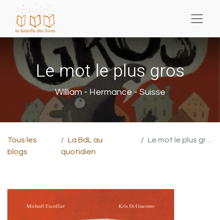
Le mot le plus gros
William - Hermance - Suisse
Tous les
La BdL au
Le mot le plus gros
blogs
quotidien