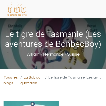
Le tigre de Tasmanie (Les
aventures de BonbecBoy)
William - Hermance - Suisse
Tous les
La BdL au
Le tigre de Tasmanie (Les aventures de BonbecBoy)
blogs
quotidien