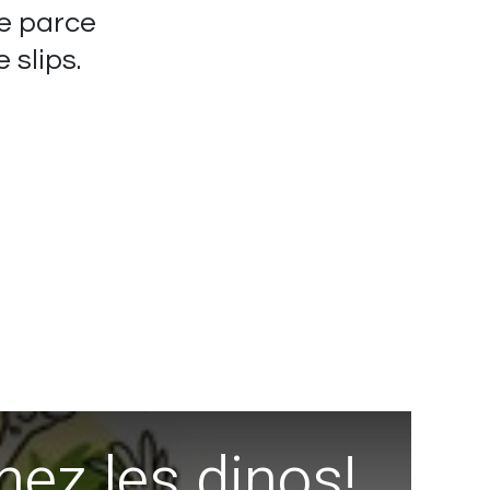
re parce
e slips.
hez les dinos!