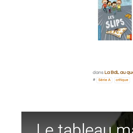
dans
La BdL au qu
#
Série A
critique
Le tableau ma