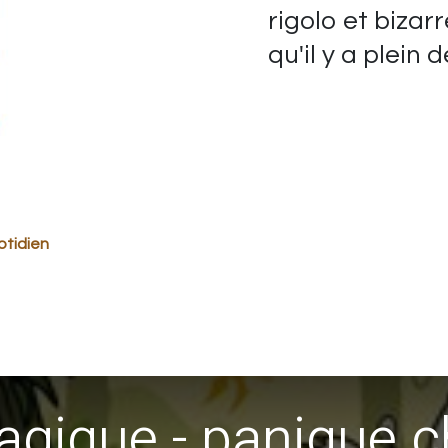
rigolo et bizar
qu'il y a plein d
otidien
gique - panique c