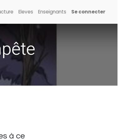
ucture
Eleves
Enseignants
Se connecter
mpête
es à ce