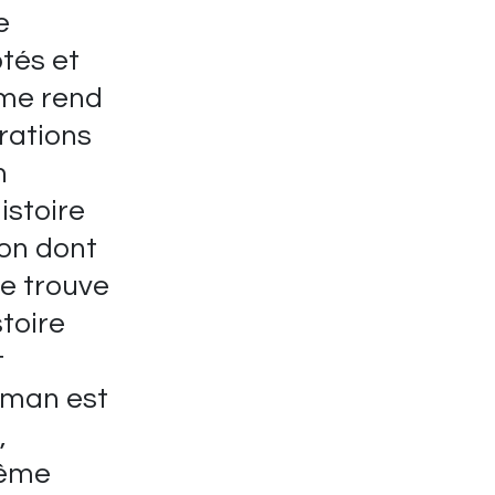
e
tés et
me rend
trations
n
istoire
çon dont
Je trouve
toire
t
roman est
,
même