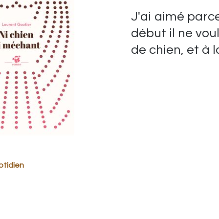
J'ai aimé parc
début il ne vou
de chien, et à la 
otidien