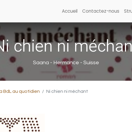
Accueil
Contactez-nous
Str
Ni chien ni méchan
Saana - Hermance - Suisse
a BdL au quotidien
Ni chien ni méchant