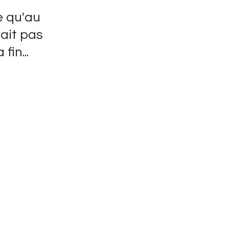
e qu'au
lait pas
fin...