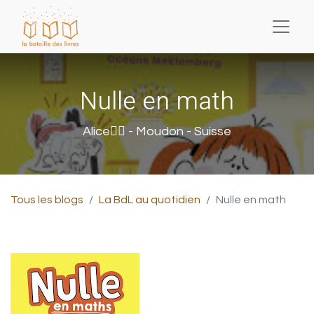
Nulle en math
Alice❤️‍🔥 - Moudon - Suisse
Tous les blogs
La BdL au quotidien
Nulle en math