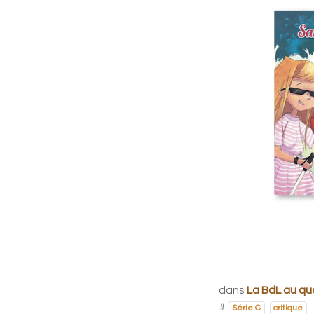
dans
La BdL au qu
#
Série C
critique