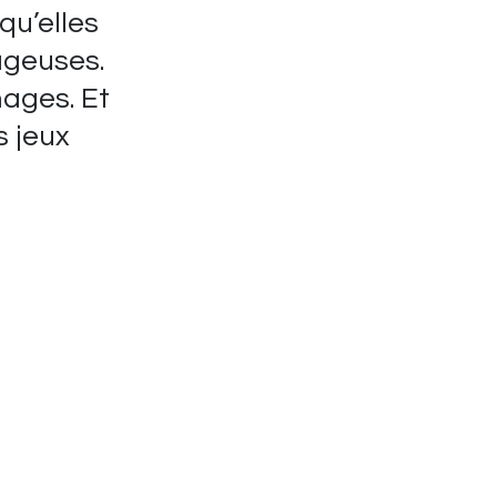
 qu’elles
ageuses.
mages. Et
es jeux