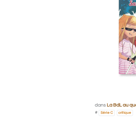
dans
La BdL au qu
#
Série C
critique