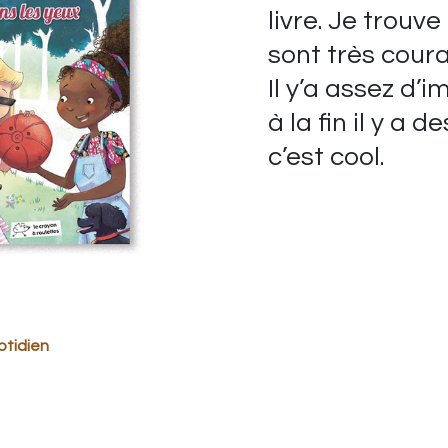
livre. Je trouve
sont très cour
Il y’a assez d’i
à la fin il y a d
c’est cool.
otidien