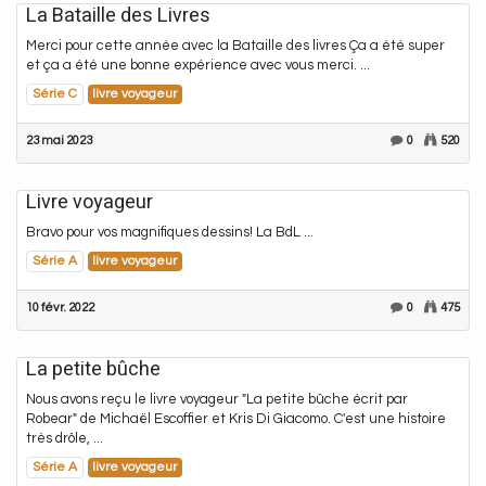
La Bataille des Livres
Merci pour cette année avec la Bataille des livres Ça a été super
et ça a été une bonne expérience avec vous merci. ...
Série C
livre voyageur
23 mai 2023
0
520
Livre voyageur
Bravo pour vos magnifiques dessins! La BdL ...
Série A
livre voyageur
10 févr. 2022
0
475
La petite bûche
Nous avons reçu le livre voyageur "La petite bûche écrit par
Robear" de Michaël Escoffier et Kris Di Giacomo. C'est une histoire
très drôle, ...
Série A
livre voyageur